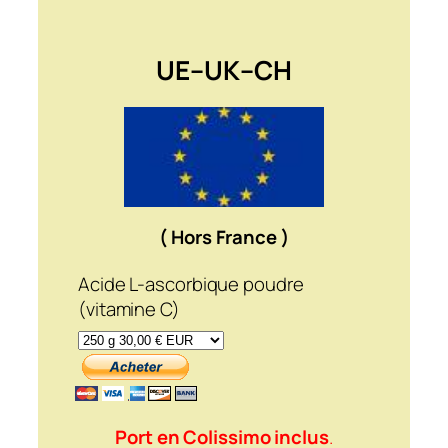
UE–UK–
CH
( Hors France )
Acide L-ascorbique poudre
(vitamine C)
Port en Colissimo inclus
.