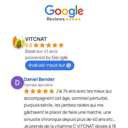
VITCNAT
5.0
Basé sur 41 avis
powered by
G
o
o
g
l
e
évaluez-nous sur
Daniel Bender
l’année dernière
J’ai 74 ans avec les maux qui 
accompagnent cet âge, sommeil perturbé, 
purpura sénile, les jambes raides qui me 
gâchaient le plaisir de faire une marche, une 
sinusite chronique depuis plus de 40 ans etc…
Je prends de la vitamine C VITCNAT dosée à 18 