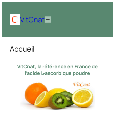
Aller
au
contenu
VitCnat
Accueil
VitCnat, la référence en France de
l’acide L-ascorbique poudre