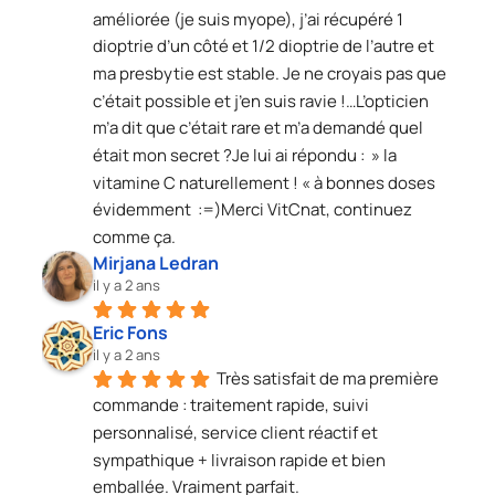
améliorée (je suis myope), j’ai récupéré 1 
dioptrie d’un côté et 1/2 dioptrie de l’autre et 
ma presbytie est stable. Je ne croyais pas que 
c’était possible et j’en suis ravie !…L’opticien 
m’a dit que c’était rare et m’a demandé quel 
était mon secret ?Je lui ai répondu :  » la 
vitamine C naturellement ! « à bonnes doses 
évidemment  :=)Merci VitCnat, continuez 
comme ça.
Mirjana Ledran
il y a 2 ans
Eric Fons
il y a 2 ans
Très satisfait de ma première 
commande : traitement rapide, suivi 
personnalisé, service client réactif et 
sympathique + livraison rapide et bien 
emballée. Vraiment parfait.