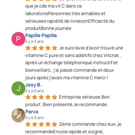
que je cde ma vit C dans ce 
laboratoirePersonnes très aimables et 
sérieuses rapidité de livraisonEfficacité du 
produitBonne journée
Papille Papille
il y a 3 ans
Je suis ravie d’avoir trouvé une 
vitamine C pure et sans additifs chez Vitcnat , 
après un échange téléphonique instructif et 
bienveillant,  j’ai passé commande et deux 
jours après j’avais ma vitamine C merci !
Josy B.
il y a 3 ans
Entreprise sérieuse.Bon 
produit. Bien présenté.Je recommande.
Parva
il y a 3 ans
2ème commande chez eux, je 
recommandeEnvoie rapide et soigné, 