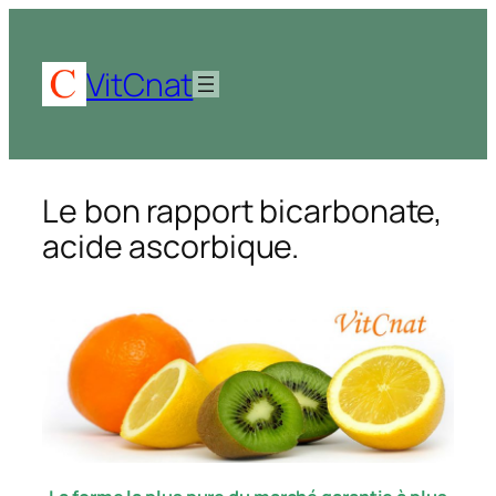
Aller
au
contenu
VitCnat
Le bon rapport bicarbonate,
acide ascorbique.