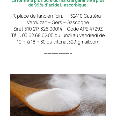
La forme la plus pure du marché garantie à plus
de 99 % d’acide L-ascorbique.
7, place de l’ancien foirail – 32410 Castéra-
Verduzan – Gers – Gascogne
Siret 510 217 326 00014 – Code APE 4729Z
Tél. : 05.62.68.02.05 du lundi au vendredi de
10 h à 18 h 30 ou vitcnat32@gmail.com
———————–