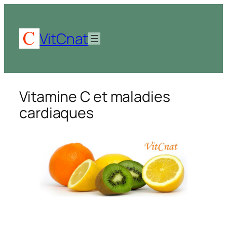
Aller
au
contenu
VitCnat
Vitamine C et maladies
cardiaques